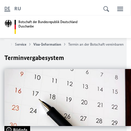
RU
DE
Botschaft der Bundesrepublik Deutschland
Duschanbe
tseite
Service
Visa-Information
Termin an der Botschaft vereinbaren
Terminvergabesystem
Bildinfo