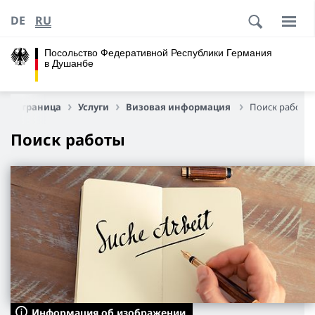
DE
RU
Посольство Федеративной Республики Германия
в Душанбе
вая страница
Услуги
Визовая информация
Поиск работы
Поиск работы
Информация об изображении